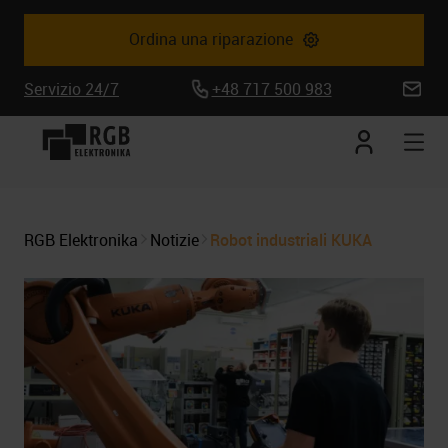
Ordina una riparazione
Servizio 24/7
+48 717 500 983
biuro@
Conto
Apr
corrente
la
nav
mob
RGB Elektronika
Notizie
Robot industriali KUKA