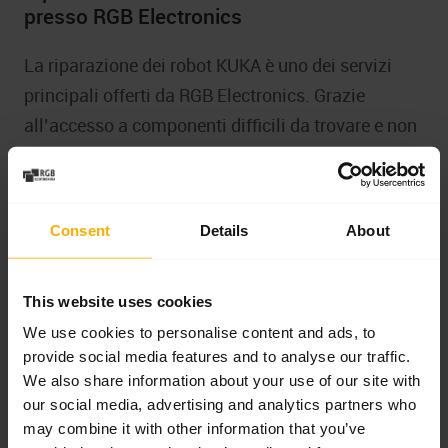
presso RGB Electronics
La riparazione dei robot KUKA è uno dei servizi
principali offerti da RGB Electronics. Grazie
all’accesso a componenti difficili da trovare e non
di produzione, l’azienda è in grado di rimettere a
nuovo anche le macchine più complesse. È
specializzata in installazioni di automazione
Consent
Details
About
industriale che richiedono test precisi e analisi
dettagliate dei dati tecnici.
This website uses cookies
We use cookies to personalise content and ads, to
provide social media features and to analyse our traffic.
We also share information about your use of our site with
our social media, advertising and analytics partners who
may combine it with other information that you’ve