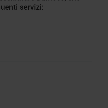
uenti servizi:
Rigenerazione servo Danfoss
Rigenerazione servo Danfoss