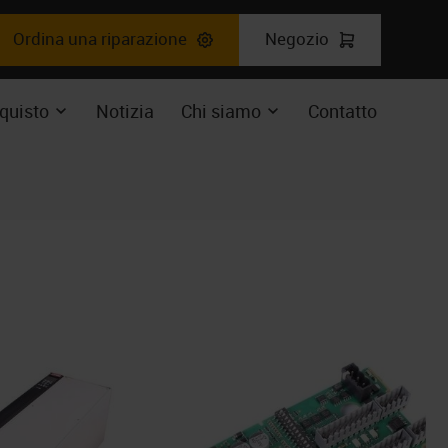
Ordina una riparazione
Negozio
o
ente
quisto
Notizia
Chi siamo
Contatto
ere
Espandere
Expand
il
enu
sottomenu
dropdown