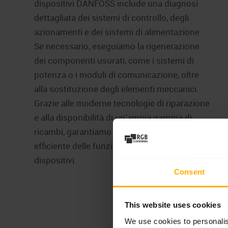
dispositivi DANFOSS include una diagnosi
dettagliata dei sistemi di controllo, degli
azionamenti e dei sistemi di alimentazione.
Se necessario, eseguiamo la rigenerazione
dei componenti usurati, come i sistemi di
potenza o i moduli di comunicazione, oltre
alla sostituzione degli elementi meccanici.
Grazie alle moderne tecnologie di riparazione
e alla disponibilità di un’ampia gamma di
ricambi, garantiamo un ripristino rapido ed
efficiente delle funzionalità complete dei
dispositivi.
Consent
This website uses cookies
We use cookies to personalis