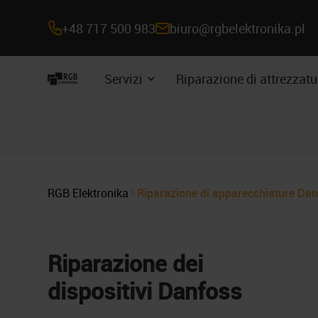
+48 717 500 983
biuro@rgbelektronika.pl
Navigazione
Servizi
Riparazione di attrezzatu
Espandere
del
il
sottomenu
sito
RGB Elektronika
Riparazione di apparecchiature Dan
Riparazione dei
dispositivi Danfoss