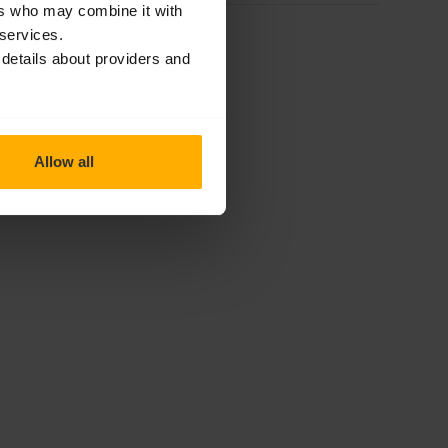
ers who may combine it with
 services.
 details about providers and
Allow all
Forniamo una garanzia fino a 24 mesi per
componenti industriali Danfoss.
Serviamo clienti in Polonia, Europa e in t