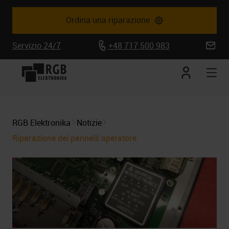
Ordina una riparazione
Servizio 24/7
+48 717 500 983
biuro@
Conto
Apr
corrente
la
nav
mob
RGB Elektronika
Notizie
Riparazione dei pannelli operatore