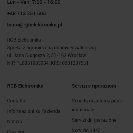
Lun - Ven: 7:00 - 16:00
+48 713 251 505
biuro@rgbelektronika.pl
RGB Elektronika
Spółka z ograniczoną odpowiedzialnością
ul. Jana Długosza 2, 51-162 Wrocław
NIP: PL8951985034, KRS: 0001207551
RGB Elektronika
Servizi e riparazioni
Contatto
Vendita di automazione
industriale
Informazioni sull’azienda
Servizi di riparazione
Notizia
Servizio 24/7
Carriera