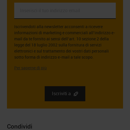
Inserisci
il
tuo
Iscrivendoti alla newsletter acconsenti a ricevere
indirizzo
informazioni di marketing e commerciali all’indirizzo e-
email
mail da te fornito ai sensi dell’art. 10 sezione 2 della
*
legge del 18 luglio 2002 sulla fornitura di servizi
elettronici e sul trattamento dei vostri dati personali
sotto forma di indirizzo e-mail a tale scopo.
L’amministratore dei dati personali da voi forniti è la
società RGB Elektronika Sp. z o. Sp. k., ul. Długosza 2-6,
51 – 162 Breslavia. Puoi trovare informazioni complete
sull’amministratore dei tuoi dati personali, nonché sui
tuoi diritti in relazione al consenso a ricevere la
Iscriviti a
newsletter, incluso il diritto di revocarlo in qualsiasi
momento, in
Informativa sulla privacy
Condividi