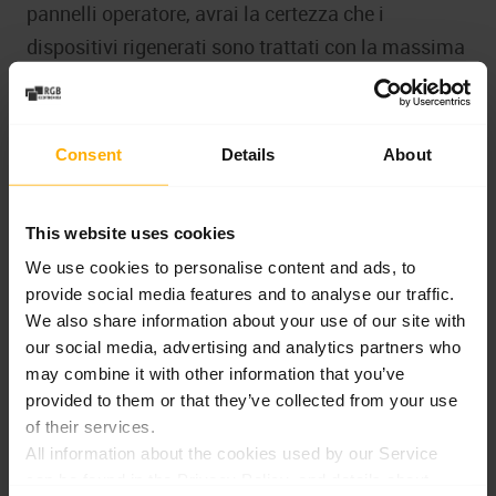
pannelli operatore, avrai la certezza che i
dispositivi rigenerati sono trattati con la massima
cura e che ogni riparazione contribuisce a un
futuro migliore per il pianeta. Il processo di
rigenerazione di RGB garantisce che i dispositivi
Consent
Details
About
riacquistino il 100% della loro funzionalità,
riducendo al minimo l’impatto ambientale.
This website uses cookies
We use cookies to personalise content and ads, to
provide social media features and to analyse our traffic.
We also share information about your use of our site with
Affidateci la riparazione
our social media, advertising and analytics partners who
may combine it with other information that you’ve
Per richiedere una riparazione, compila il
provided to them or that they’ve collected from your use
modulo online “Preventivo di riparazione”.
of their services.
Nella descrizione è utile fornire il maggior
All information about the cookies used by our Service
numero possibile di dettagli relativi al guasto,
can be found in the Privacy Policy, and details about