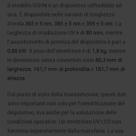
Il modello G5HN è un dispositivo raffreddato ad
aria. È disponibile nelle varianti di lunghezza
d’onda
365 ± 5 nm
,
385 ± 5 nm
e
395 ± 5 nm
. La
larghezza di irradiazione UV è di
80 mm
, mentre
l’assorbimento di potenza del dispositivo è pari a
0,86 kW
. Il peso dell’emettitore è di
1,8 kg
, mentre
le dimensioni senza connettori sono
80,3 mm di
larghezza
,
161,7 mm di profondità
e
181,7 mm di
altezza
.
Dal punto di vista della manutenzione, questi dati
sono importanti non solo per l’identificazione del
dispositivo, ma anche per la valutazione delle
condizioni operative. Un emettitore UV LED non
funziona separatamente dalla macchina. La sua