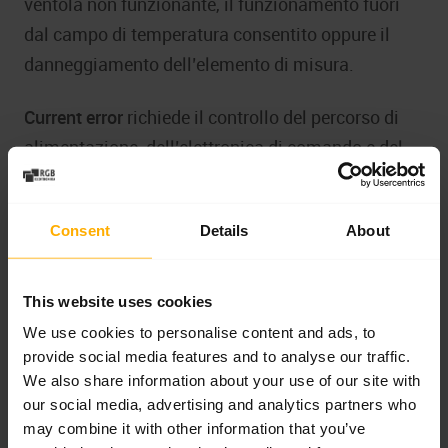
ventola non funzionante, il funzionamento fuori
dal campo di temperatura consentito oppure il
danneggiamento dell’elemento di misura.
Current error
richiede il controllo del percorso di
alimentazione, dell’elettronica di comando e del
carico del sistema LED. Un errore di questo tipo
può essere legato a una corrente di lavoro non
Consent
Details
About
corretta, al danneggiamento della sezione di
potenza, a un problema del modulo LED oppure a
disturbi nel comando.
This website uses cookies
We use cookies to personalise content and ads, to
Fan error
indirizza la diagnostica verso il sistema
provide social media features and to analyse our traffic.
di raffreddamento. Nelle lampade UV LED
We also share information about your use of our site with
our social media, advertising and analytics partners who
raffreddate ad aria, la ventola influisce
may combine it with other information that you’ve
direttamente sulla temperatura del modulo e sulla