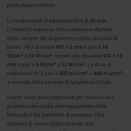
produzione richiesta.
La larghezza di irradiazione UV è di
80 mm
.
L’intensità massima della radiazione dipende
dalla variante del dispositivo e dalla distanza di
lavoro. Alla distanza
WD = 0 mm
è pari a
16
W/cm²
o
24 W/cm²
, mentre alla distanza
WD = 10
mm
è pari a
9 W/cm²
o
12 W/cm²
. La dose di
radiazione UV è pari a
300 mJ/cm²
o
400 mJ/cm²
,
a seconda della variante di lunghezza d’onda.
Questi valori sono importanti per valutare se il
problema deriva dal danneggiamento della
lampada o dai parametri di processo. Una
distanza di lavoro troppo grande, una