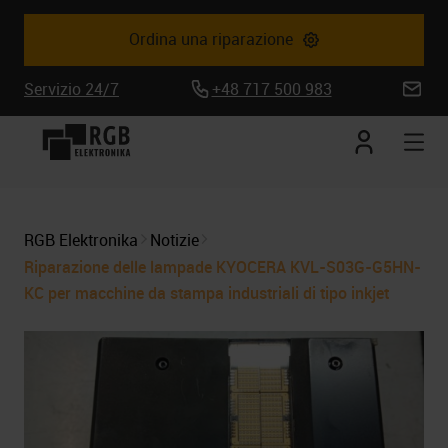
Ordina una riparazione
Servizio 24/7
+48 717 500 983
biuro@
Conto
Apr
corrente
la
nav
mob
RGB Elektronika
Notizie
Riparazione delle lampade KYOCERA KVL-S03G-G5HN-
KC per macchine da stampa industriali di tipo inkjet