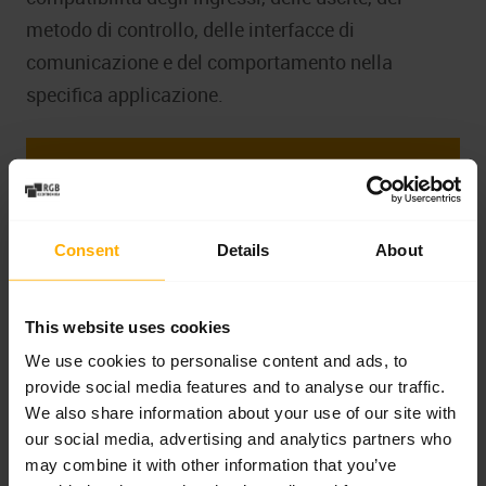
metodo di controllo, delle interfacce di
comunicazione e del comportamento nella
specifica applicazione.
Hai bisogno di un dispositivo
sostitutivo per il periodo della
riparazione?
Consent
Details
About
Chiedi la disponibilità nel nostro servizio
di noleggio inverter e riduci il fermo
This website uses cookies
produzione.
We use cookies to personalise content and ads, to
provide social media features and to analyse our traffic.
We also share information about your use of our site with
Hotline servizio:
+48 717 500 983
our social media, advertising and analytics partners who
Email:
biuro@rgbelektronika.pl
may combine it with other information that you’ve
Email shop:
biuro@sklep.rgbelektronika.pl