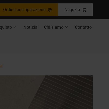
Ordina una riparazione
Negozio
o
ente
quisto
Notizia
Chi siamo
Contatto
ere
Espandere
Expand
il
enu
sottomenu
dropdown
li