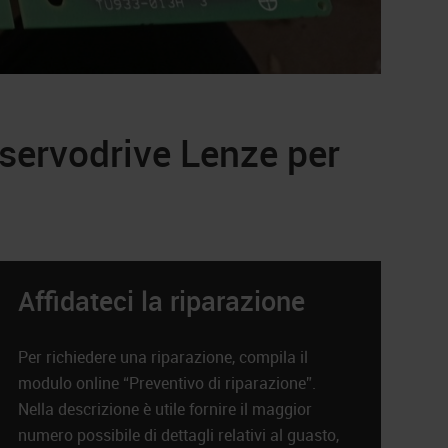
servodrive Lenze per
Affidateci la riparazione
Per richiedere una riparazione, compila il
modulo online “Preventivo di riparazione”.
Nella descrizione è utile fornire il maggior
numero possibile di dettagli relativi al guasto,