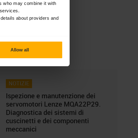
sulla privacy
ers who may combine it with
 services.
ondividi
 details about providers and
acebook
Linkedin
Allow all
rticoli recenti
NOTIZIE
Ispezione e manutenzione dei
servomotori Lenze MQA22P29.
Diagnostica dei sistemi di
cuscinetti e dei componenti
meccanici