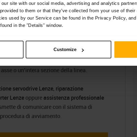
 our site with our social media, advertising and analytics partn
el movimento e sincronizzazione precisa con
 provided to them or that they’ve collected from your use of their
C
kies used by our Service can be found in the Privacy Policy, and
found in the "Details" window.
F
uzione per macchine modulari, in cui i
 una parte delle funzioni di controllo.
Customize
consente di costruire sistemi di automazione
A
ne, tuttavia, significa che il guasto di un
asse o un’intera sezione della linea.
zione servodrive Lenze
,
riparazione
erter Lenze
oppure
assistenza professionale
, smette di comunicare con il sistema di
a procedura di avviamento.