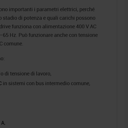
o importanti i parametri elettrici, perché
lo stadio di potenza e quali carichi possono
rvodrive funziona con alimentazione 400 V AC
5–65 Hz. Può funzionare anche con tensione
 DC comune.
no:
o di tensione di lavoro,
C
in sistemi con bus intermedio comune,
 A
,