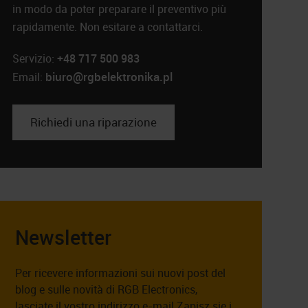
in modo da poter preparare il preventivo più
rapidamente. Non esitare a contattarci.
Servizio:
+48 717 500 983
biuro@rgbelektronika.pl
Email:
Richiedi una riparazione
Newsletter
Per ricevere informazioni sui nuovi post del
blog e sulle novità di RGB Electronics,
lasciate il vostro indirizzo e-mail.Zapisz się i