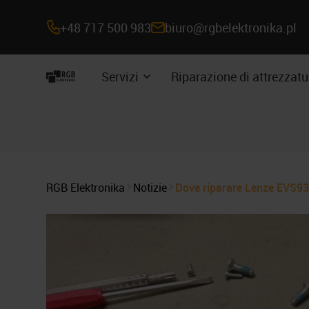
+48 717 500 983
biuro@rgbelektronika.pl
Navigazione
Servizi
Riparazione di attrezzatu
Espandere
del
il
sottomenu
sito
RGB Elektronika
Notizie
Dove riparare Lenze EVS932