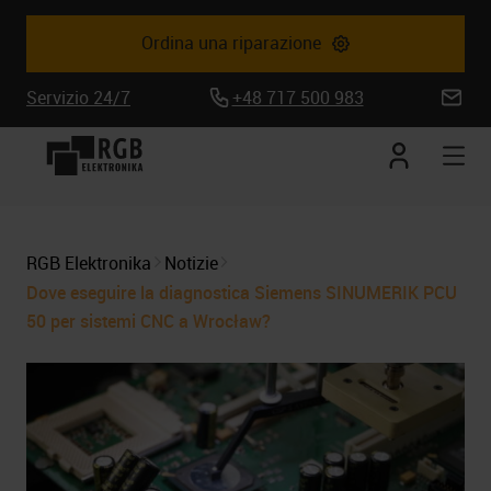
Ordina una riparazione
Servizio 24/7
+48 717 500 983
biuro@
Conto
Apr
corrente
la
nav
mob
RGB Elektronika
Notizie
Dove eseguire la diagnostica Siemens SINUMERIK PCU
50 per sistemi CNC a Wrocław?