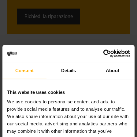
Richiedi la riparazione
Guasto del disco, del sistema HMI o di
Windows
Uno dei problemi più frequenti nei Siemens
Consent
Details
About
Sinumerik PCU 50 riguarda i guasti dei supporti
dati. Le unità più vecchie lavorano spesso con
This website uses cookies
dischi rigidi HDD classici, sensibili a vibrazioni,
We use cookies to personalise content and ads, to
temperatura e molti anni di esercizio. Nelle
provide social media features and to analyse our traffic.
macchine CNC, il disco non conserva solo il
We also share information about your use of our site with
our social media, advertising and analytics partners who
sistema operativo. Contiene anche configurazioni,
may combine it with other information that you’ve
archivi macchina, schermate operatore,