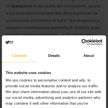
la
riparazione
di una parte dei componenti, grazie
a cui la modernizzazione non deve significare la
sostituzione immediata di tutto. Una diagnostica
eseguita correttamente permette di stabilire quali
moduli conviene mantenere, quali vale la pena
riparare e quali devono essere sostituiti con una
nuova soluzione.
Consent
Details
About
Controllo, visualizzazione e
comunicazione
This website uses cookies
We use cookies to personalise content and ads, to
La seconda area chiave comprende controllori
provide social media features and to analyse our traffic.
PLC, pannelli HMI, moduli I/O, schede di
We also share information about your use of our site with
comunicazione, elettronica di controllo, sensori ed
our social media, advertising and analytics partners who
encoder. La loro modernizzazione migliora la
may combine it with other information that you’ve