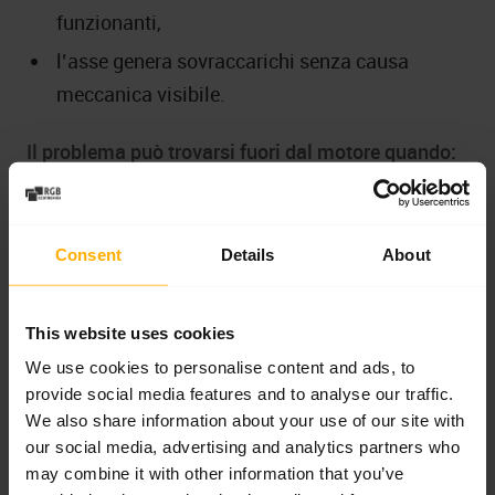
funzionanti,
l’asse genera sovraccarichi senza causa
meccanica visibile.
Il problema può trovarsi fuori dal motore quando:
l’errore compare solo in una specifica
posizione del braccio robot,
Consent
Details
About
muovere il cavo provoca la comparsa o la
scomparsa dell’allarme,
This website uses cookies
il connettore mostra tracce di corrosione,
We use cookies to personalise content and ads, to
sporco o surriscaldamento,
provide social media features and to analyse our traffic.
dopo la sostituzione del cavo l’errore
We also share information about your use of our site with
our social media, advertising and analytics partners who
scompare,
may combine it with other information that you’ve
i log indicano un problema di comunicazione o