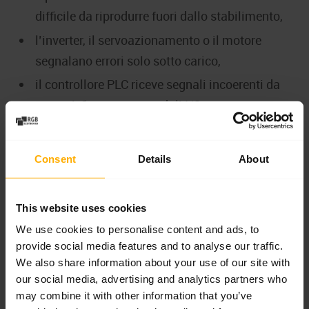
difficile da riprodurre fuori dallo stabilimento,
l’inverter, il servoazionamento o il motore
segnalano errori solo sotto carico,
il controllore PLC riceve segnali incoerenti da
sensori, finecorsa o moduli I/O,
il pannello HMI mostra errori, ma non è chiaro
se riguardino il pannello, il PLC o la
Consent
Details
About
comunicazione,
si verificano disturbi elettromagnetici,
This website uses cookies
problemi di schermatura o correnti vaganti,
We use cookies to personalise content and ads, to
si sospettano problemi di allineamento,
provide social media features and to analyse our traffic.
vibrazioni, cuscinetti o meccanica azionata dal
We also share information about your use of our site with
motore,
our social media, advertising and analytics partners who
may combine it with other information that you’ve
è necessaria una decisione rapida se riparare,