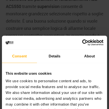
ACS550
tramite
supervision
consente di
monitorare grandezze selezionate rispetto a soglie
definite. È una buona soluzione quando si vuole
costruire una semplice logica di allarme locale
senza un controller aggiuntivo. In questo modo è
possibile reagire al superamento della frequenza,
a un aumento anomalo della corrente, a un calo
Consent
Details
About
del segnale o a un altro parametro importante per
il processo.
This website uses cookies
A sua volta,
fault reset
consente di definire da dove
We use cookies to personalise content and ads, to
deve provenire il reset del guasto. Questo è
provide social media features and to analyse our traffic.
importante nell’integrazione
We also share information about your use of our site with
our social media, advertising and analytics partners who
con l’automazione superiore e nella progettazione
may combine it with other information that you’ve
delle procedure di assistenza. Ancora più cautela