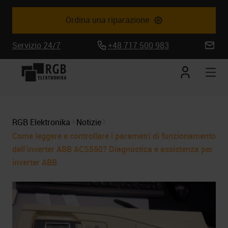
Ordina una riparazione
Servizio 24/7
+48 717 500 983
biuro@
Conto
Apr
corrente
la
nav
mob
RGB Elektronika
Notizie
Come leggere e controllare i parametri di funzionamento
dell’inverter ABB ACS550? Diagnostica e assistenza per
inverter ABB