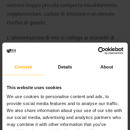
sezione troppo piccola comporta riscaldamento
supplementare, cadute di tensione e un elevato
rischio di guasto.
L’alimentazione di rete si collega ai morsetti di
ingresso specifici per il modello, mentre
il
collegamento del motore elettrico
si effettua
all’uscita dell’inverter ai morsetti U, V, W.
Consent
Details
About
Fondamentale è anche la corretta messa a terra
dell’intero sistema.
This website uses cookies
Nella pratica industriale è molto importante la
We use cookies to personalise content and ads, to
provide social media features and to analyse our traffic.
compatibilità elettromagnetica. Pertanto, i cavi
We also share information about your use of our site with
motore devono essere schermati e lo schermo
our social media, advertising and analytics partners who
deve essere correttamente messo a terra. Questo
may combine it with other information that you’ve