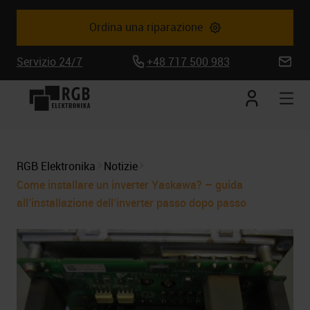
Ordina una riparazione
Servizio 24/7
+48 717 500 983
biuro@
Conto
Apr
corrente
la
nav
mob
RGB Elektronika
Notizie
Come installare un inverter Yaskawa? – guida
all’installazione dell’inverter passo dopo passo