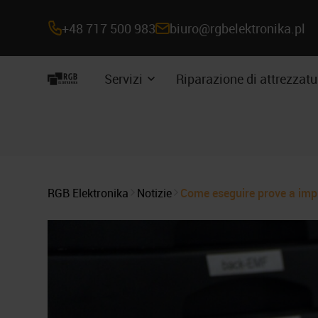
+48 717 500 983
biuro@rgbelektronika.pl
Navigazione
Servizi
Riparazione di attrezzatu
Espandere
del
il
sottomenu
sito
RGB Elektronika
Notizie
Come eseguire prove a impul