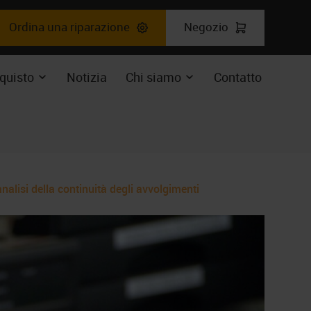
Ordina una riparazione
Negozio
o
ente
quisto
Notizia
Chi siamo
Contatto
ere
Espandere
Expand
il
enu
sottomenu
dropdown
alisi della continuità degli avvolgimenti