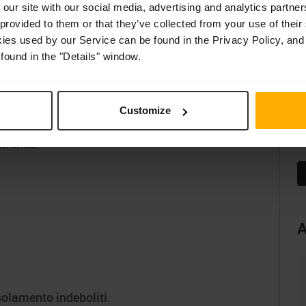
 our site with our social media, advertising and analytics partn
menti di un motore elettrico che consiste nel
 provided to them or that they’ve collected from your use of their
kies used by our Service can be found in the Privacy Policy, and
re la risposta del circuito dell’avvolgimento.
found in the "Details" window.
ensatore e poi lo scarica rapidamente
 così una forma d’onda oscillatoria
 circuito testato.
Customize
C
tro, da:
F
A
isolamento indeboliti
.