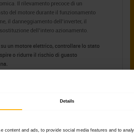
mica. Il rilevamento precoce di un
sto del motore durante il funzionamento
ne, il danneggiamento dell’inverter, il
 sostituzione dell’intero azionamento.
u un motore elettrico, controllare lo stato
spire o ridurre il rischio di guasto
ina.
Details
so su un motore e cosa
motore elettrico?
e content and ads, to provide social media features and to analy