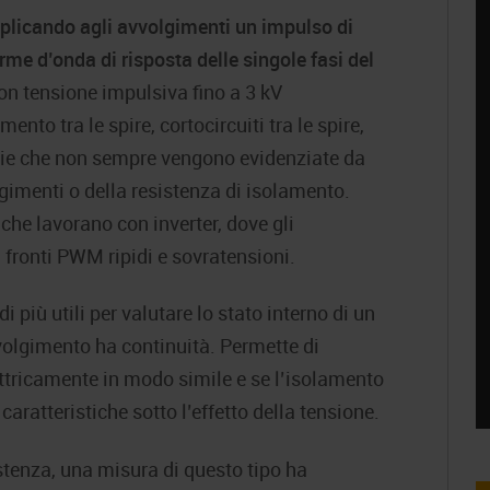
plicando agli avvolgimenti un impulso di
rme d’onda di risposta delle singole fasi del
con tensione impulsiva fino a 3 kV
nto tra le spire, cortocircuiti tra le spire,
alie che non sempre vengono evidenziate da
gimenti o della resistenza di isolamento.
he lavorano con inverter, dove gli
 fronti PWM ripidi e sovratensioni.
i più utili per valutare lo stato interno di un
vvolgimento ha continuità. Permette di
ettricamente in modo simile e se l’isolamento
 caratteristiche sotto l’effetto della tensione.
stenza, una misura di questo tipo ha