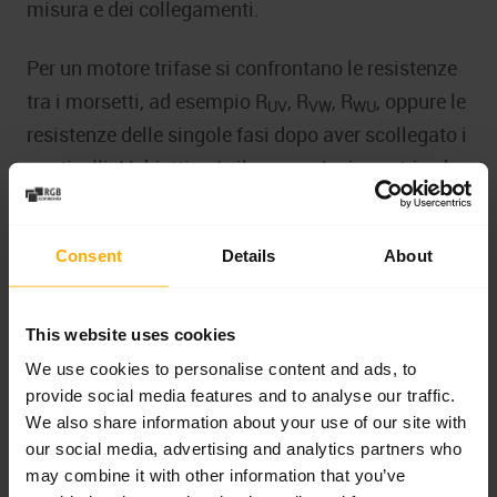
misura e dei collegamenti.
Per un motore trifase si confrontano le resistenze
tra i morsetti, ad esempio R
, R
, R
, oppure le
UV
VW
WU
resistenze delle singole fasi dopo aver scollegato i
ponticelli. L’obiettivo è rilevare un’asimmetria che
può indicare surriscaldamento locale,
collegamento incerto, interruzione parziale oppure
Consent
Details
About
un cortocircuito tra spire in fase di sviluppo.
Lo scostamento della resistenza può essere
This website uses cookies
calcolato con la formula:
We use cookies to personalise content and ads, to
provide social media features and to analyse our traffic.
ΔR[%] = |R
– R
| / R
× 100%
We also share information about your use of our site with
fase
media
media
our social media, advertising and analytics partners who
dove R
indica la resistenza media delle fasi.
may combine it with other information that you’ve
media