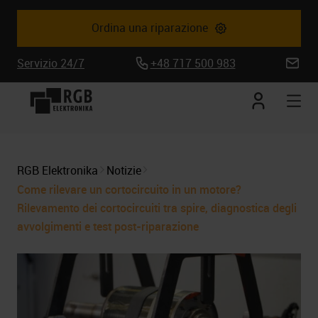
Ordina una riparazione
Servizio 24/7
+48 717 500 983
biuro@
Conto
Apr
corrente
la
nav
mob
RGB Elektronika
Notizie
Come rilevare un cortocircuito in un motore?
Rilevamento dei cortocircuiti tra spire, diagnostica degli
avvolgimenti e test post-riparazione