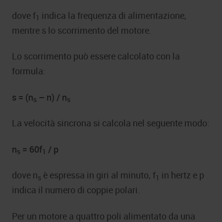
dove f
indica la frequenza di alimentazione,
1
mentre s lo scorrimento del motore.
Lo scorrimento può essere calcolato con la
formula:
s = (n
– n) / n
s
s
La velocità sincrona si calcola nel seguente modo:
n
= 60f
/ p
s
1
dove n
è espressa in giri al minuto, f
in hertz e p
s
1
indica il numero di coppie polari.
Per un motore a quattro poli alimentato da una