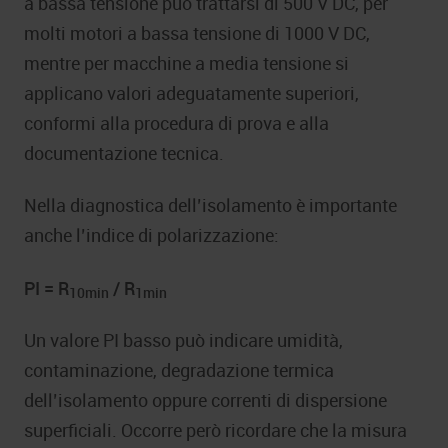
a bassa tensione può trattarsi di 500 V DC, per
molti motori a bassa tensione di 1000 V DC,
mentre per macchine a media tensione si
applicano valori adeguatamente superiori,
conformi alla procedura di prova e alla
documentazione tecnica.
Nella diagnostica dell’isolamento è importante
anche l’indice di polarizzazione:
PI = R
/ R
10min
1min
Un valore PI basso può indicare umidità,
contaminazione, degradazione termica
dell’isolamento oppure correnti di dispersione
superficiali. Occorre però ricordare che la misura