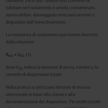
consente, tra le fasi. Questo test consente di
valutare se l’isolamento è umido, contaminato,
surriscaldato, danneggiato meccanicamente o
degradato dall’invecchiamento.
La resistenza di isolamento può essere descritta
dalla relazione:
R
= U
/ I
iso
DC
T
dove U
indica la tensione di prova, mentre I
la
DC
T
corrente di dispersione totale.
Nella pratica si utilizzano tensioni di misura
selezionate in base alla classe e alla
documentazione del dispositivo. Per molti circuiti