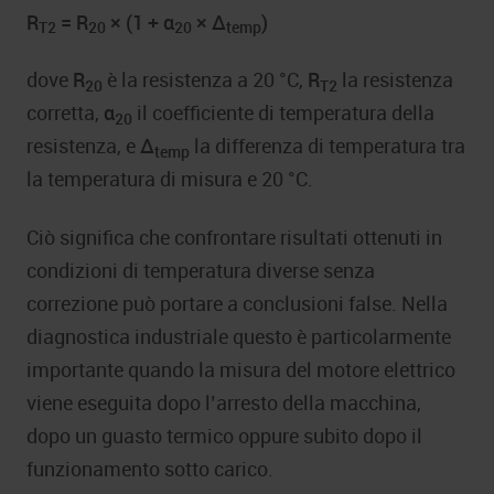
R
= R
× (1 +
α
×
Δ
)
T2
20
20
temp
dove
R
è la resistenza a 20 °C,
R
la resistenza
20
T2
corretta,
α
il coefficiente di temperatura della
20
resistenza, e
Δ
la differenza di temperatura tra
temp
la temperatura di misura e 20 °C.
Ciò significa che confrontare risultati ottenuti in
condizioni di temperatura diverse senza
correzione può portare a conclusioni false. Nella
diagnostica industriale questo è particolarmente
importante quando la misura del motore elettrico
viene eseguita dopo l’arresto della macchina,
dopo un guasto termico oppure subito dopo il
funzionamento sotto carico.