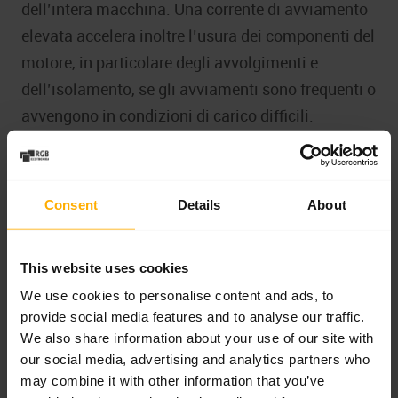
dell’intera macchina. Una corrente di avviamento
elevata accelera inoltre l’usura dei componenti del
motore, in particolare degli avvolgimenti e
dell’isolamento, se gli avviamenti sono frequenti o
avvengono in condizioni di carico difficili.
La misura dovrebbe includere non solo il valore di
picco, ma anche la durata dell’avviamento e il
Consent
Details
About
momento in cui viene raggiunta la corrente di
esercizio. Un avviamento troppo lungo può
indicare un carico meccanico eccessivo, problemi
This website uses cookies
al riduttore, cuscinetti grippati, parametri errati
We use cookies to personalise content and ads, to
provide social media features and to analyse our traffic.
dell’inverter, una rampa di accelerazione
We also share information about your use of our site with
impostata in modo scorretto o un motore non
our social media, advertising and analytics partners who
adeguatamente dimensionato per l’applicazione.
may combine it with other information that you’ve